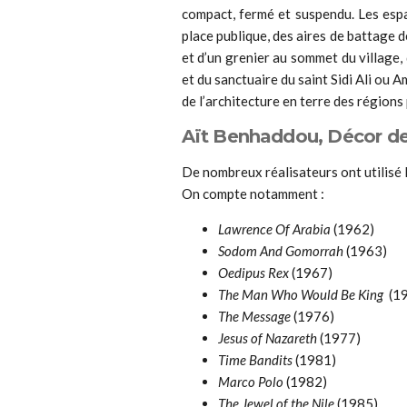
compact, fermé et suspendu. Les esp
place publique, des aires de battage d
et d’un grenier au sommet du village, 
et du sanctuaire du saint Sidi Ali ou 
de l’architecture en terre des région
Aït Benhaddou, Décor d
De nombreux réalisateurs ont utilisé le
On compte notamment :
Lawrence Of Arabia
(1962)
Sodom And Gomorrah
(1963)
Oedipus Rex
(1967)
The Man Who Would Be King
(1
The Message
(1976)
Jesus of Nazareth
(1977)
Time Bandits
(1981)
Marco Polo
(1982)
The Jewel of the Nile
(1985)