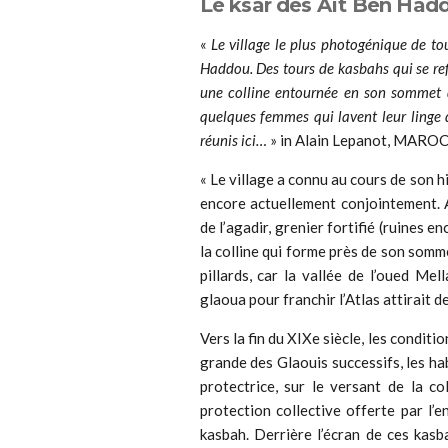
Le ksar des Aït Ben Had
«
Le village le plus photogénique de to
Haddou. Des tours de kasbahs qui se refl
une colline entournée en son sommet d
quelques femmes qui lavent leur linge d
réunis ici…
» in Alain Lepanot, MAROC
« Le village a connu au cours de son 
encore actuellement conjointement. A
de l’agadir, grenier fortifié (ruines e
la colline qui forme près de son somme
pillards, car la vallée de l’oued M
glaoua pour franchir l’Atlas attirait d
Vers la fin du XIXe siècle, les conditi
grande des Glaouis successifs, les h
protectrice, sur le versant de la co
protection collective offerte par l’e
kasbah. Derrière l’écran de ces kasb